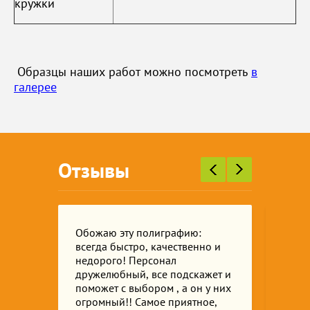
кружки
Образцы наших работ можно посмотреть
в
галерее
Отзывы
ходил
Обожаю эту полиграфию:
Мног
всегда быстро, качественно и
услуг
а за
недорого! Персонал
расп
дружелюбный, все подскажет и
букле
р, я
поможет с выбором , а он у них
поли
огромный!! Самое приятное,
здесь