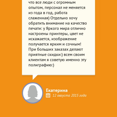
от
что все люди с огромным
практ
сегда
опытом, персонал не меняется
печат
из года в год, работа
из По
йчас
слаженная) Отдельно хочу
регу
ание
обратить внимание на качество
меро
 и
печати: у Яркого мира отлично
офор
настроены принтеры, цвет не
ело с
искажается, изображение
ень
получается ярким и сочным!
При больших заказах делают
приятные скидки:) всем своим
клиентам я советую именно эту
полиграфию:)
16 года
Екатерина
12 августа 2015 года