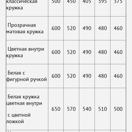
классическая
500
450
405
395
375
кружка
Прозрачная
600
520
490
480
460
матовая кружка
Цветная внутри
600
520
490
480
460
кружка
Белая с
600
520
490
480
460
фигурной ручкой
Белая кружка
цветная внутри
650
570
540
510
500
с цветной
ложкой